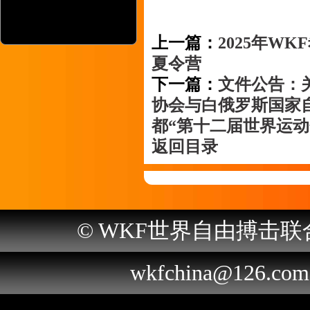
上一篇：
2025年W
夏令营
下一篇：
文件公告：
协会与白俄罗斯国家自
都“第十二届世界运
返回目录
© WKF世界自由搏击
wkfchina@126.c