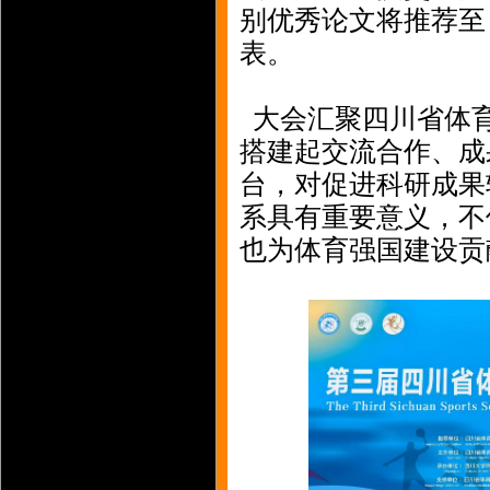
别优秀论文将推荐至
表。
大会汇聚四川省体
搭建起交流合作、成
台，对促进科研成果
系具有重要意义，不
也为体育强国建设贡