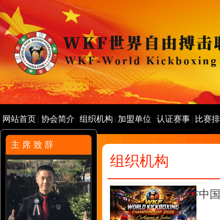
网站首页
协会简介
组织机构
加盟单位
认证赛事
比赛
主 席 致 辞
组织机构
WKF中
亚）