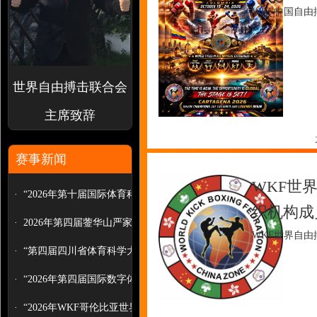
WKF中国自
世界自由搏击联合会
主席致辞
赛事新闻
WKF世
·
“2026年第十届国际体育科学大会”...
织机构成
·
2026年第四届蓥华山严家拳非遗武
WKF世界自
术...
·
“第四届四川省体育科学大会论文报...
·
“2026年第四届国际数字体育科学大...
·
“2026年WKF哥伦比亚世界自由搏...