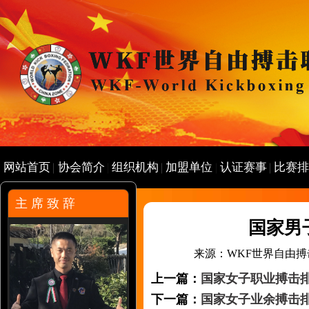
网站首页
协会简介
组织机构
加盟单位
认证赛事
比赛
主 席 致 辞
国家男
来源：WKF世界自由搏击联合会
上一篇：
国家女子职业搏击
下一篇：
国家女子业余搏击